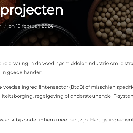
 projecten
n
on
19 februari 2024
ieke ervaring in de voedingsmiddelenindustrie om je str
 in goede handen.
de voedselingrediëntensector (BtoB) of misschien specifi
iteitsborging, regelgeving of ondersteunende IT-system
ar ik bijzonder intiem mee ben, zijn: Hartige ingrediënt