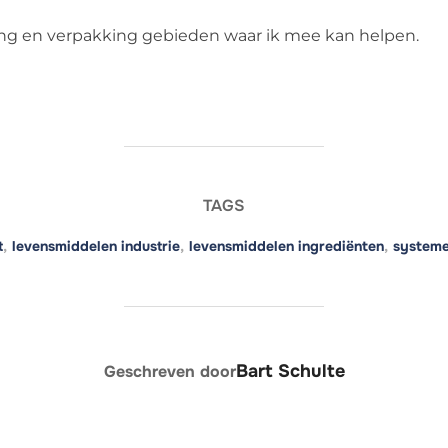
ing en verpakking gebieden waar ik mee kan helpen.
TAGS
t
,
levensmiddelen industrie
,
levensmiddelen ingrediënten
,
system
BERICHTAUTEUR
Bart Schulte
Geschreven door